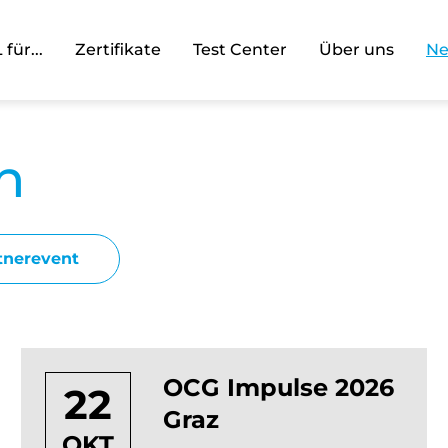
für...
Zertifikate
Test Center
Über uns
N
n
tnerevent
OCG Impulse 2026
22
Graz
OKT