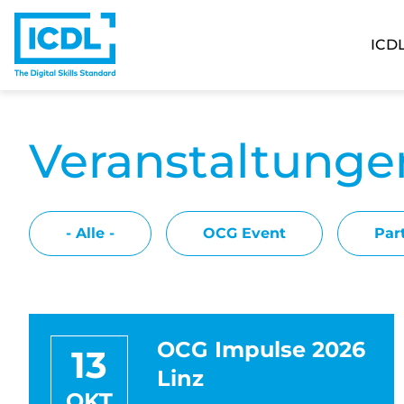
ICDL 
Direkt zum Inhalt
Veranstaltunge
- Alle -
OCG Event
Par
OCG Impulse 2026
13
Linz
OKT